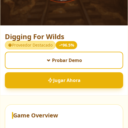
Digging For Wilds
Proveedor Destacado
96.5%
Probar Demo
Jugar Ahora
Game Overview