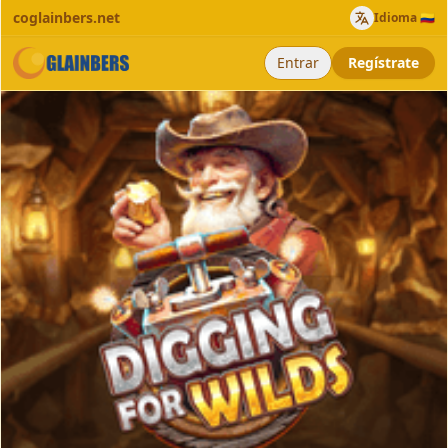
coglainbers.net
Idioma 🇨🇴
Entrar
Regístrate