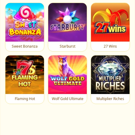
Sweet Bonanza
Starburst
27 Wins
Flaming Hot
Wolf Gold Ultimate
Multiplier Riches