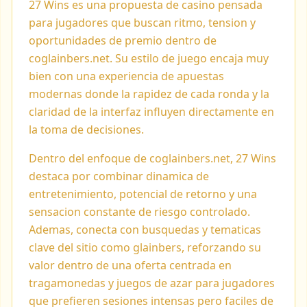
27 Wins es una propuesta de casino pensada
para jugadores que buscan ritmo, tension y
oportunidades de premio dentro de
coglainbers.net. Su estilo de juego encaja muy
bien con una experiencia de apuestas
modernas donde la rapidez de cada ronda y la
claridad de la interfaz influyen directamente en
la toma de decisiones.
Dentro del enfoque de coglainbers.net, 27 Wins
destaca por combinar dinamica de
entretenimiento, potencial de retorno y una
sensacion constante de riesgo controlado.
Ademas, conecta con busquedas y tematicas
clave del sitio como glainbers, reforzando su
valor dentro de una oferta centrada en
tragamonedas y juegos de azar para jugadores
que prefieren sesiones intensas pero faciles de