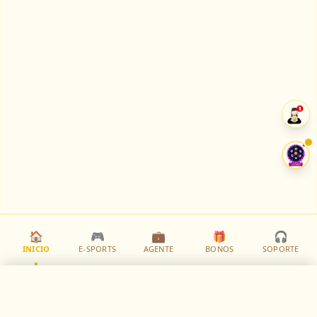
🏠
🎮
💼
🎁
🎧
INICIO
E-SPORTS
AGENTE
BONOS
SOPORTE
✕
Select Language