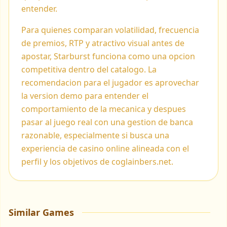
entender.
Para quienes comparan volatilidad, frecuencia
de premios, RTP y atractivo visual antes de
apostar, Starburst funciona como una opcion
competitiva dentro del catalogo. La
recomendacion para el jugador es aprovechar
la version demo para entender el
comportamiento de la mecanica y despues
pasar al juego real con una gestion de banca
razonable, especialmente si busca una
experiencia de casino online alineada con el
perfil y los objetivos de coglainbers.net.
Similar Games