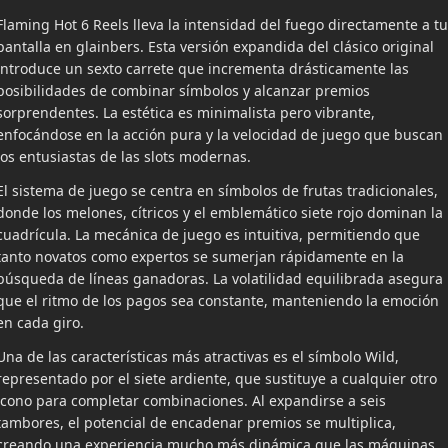
Flaming Hot 6 Reels lleva la intensidad del fuego directamente a tu
pantalla en glainbers. Esta versión expandida del clásico original
introduce un sexto carrete que incrementa drásticamente las
posibilidades de combinar símbolos y alcanzar premios
sorprendentes. La estética es minimalista pero vibrante,
enfocándose en la acción pura y la velocidad de juego que buscan
los entusiastas de las slots modernas.
El sistema de juego se centra en símbolos de frutas tradicionales,
donde los melones, cítricos y el emblemático siete rojo dominan la
cuadrícula. La mecánica de juego es intuitiva, permitiendo que
tanto novatos como expertos se sumerjan rápidamente en la
búsqueda de líneas ganadoras. La volatilidad equilibrada asegura
que el ritmo de los pagos sea constante, manteniendo la emoción
en cada giro.
Una de las características más atractivas es el símbolo Wild,
representado por el siete ardiente, que sustituye a cualquier otro
icono para completar combinaciones. Al expandirse a seis
tambores, el potencial de encadenar premios se multiplica,
creando una experiencia mucho más dinámica que las máquinas