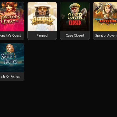
onzita's Quest
Pimped
Case Closed
Sails Of Riches