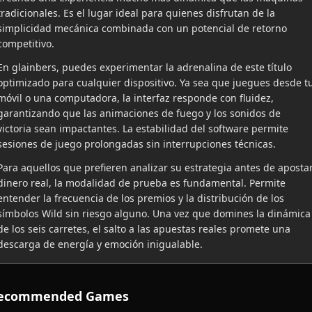
tradicionales. Es el lugar ideal para quienes disfrutan de la
simplicidad mecánica combinada con un potencial de retorno
competitivo.
En glainbers, puedes experimentar la adrenalina de este título
optimizado para cualquier dispositivo. Ya sea que juegues desde t
móvil o una computadora, la interfaz responde con fluidez,
garantizando que las animaciones de fuego y los sonidos de
victoria sean impactantes. La estabilidad del software permite
sesiones de juego prolongadas sin interrupciones técnicas.
Para aquellos que prefieren analizar su estrategia antes de aposta
dinero real, la modalidad de prueba es fundamental. Permite
entender la frecuencia de los premios y la distribución de los
símbolos Wild sin riesgo alguno. Una vez que domines la dinámica
de los seis carretes, el salto a las apuestas reales promete una
descarga de energía y emoción inigualable.
ecommended Games