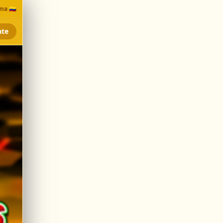
a 🇨🇴
ate