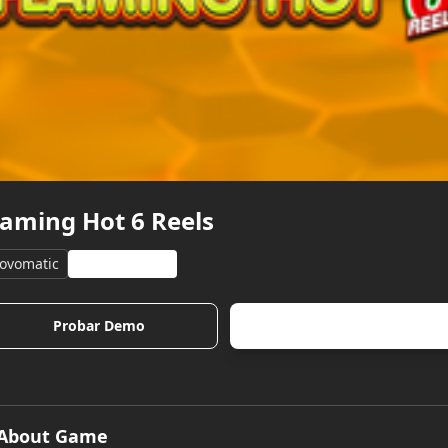
laming Hot 6 Reels
ovomatic
RTP: 96.15%%
Probar Demo
Jugar Ahora
About Game