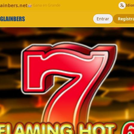
lainbers.net
🎰 Gana en Grande
Idiom
Entrar
Regístr