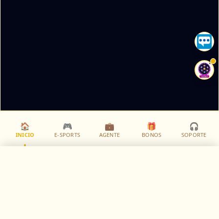
🏠
🎮
💼
🎁
🎧
INICIO
E-SPORTS
AGENTE
BONOS
SOPORTE
✕
Select Language
🇨🇴
✓
Colombia
Especificaciones del Juego