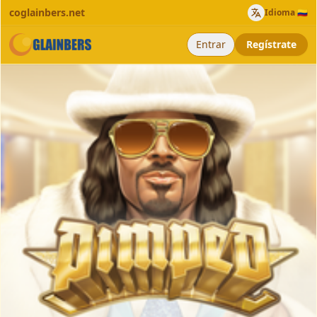
coglainbers.net
Idioma 🇨🇴
Entrar
Regístrate