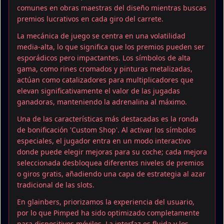
comunes en obras maestras del diseño mientras buscas
premios lucrativos en cada giro del carrete.
La mecánica de juego se centra en una volatilidad
media-alta, lo que significa que los premios pueden ser
esporádicos pero impactantes. Los símbolos de alta
gama, como rines cromados y pinturas metalizadas,
actúan como catalizadores para multiplicadores que
elevan significativamente el valor de las jugadas
ganadoras, manteniendo la adrenalina al máximo.
Una de las características más destacadas es la ronda
de bonificación 'Custom Shop'. Al activar los símbolos
especiales, el jugador entra en un modo interactivo
donde puede elegir mejoras para su coche; cada mejora
seleccionada desbloquea diferentes niveles de premios
o giros gratis, añadiendo una capa de estrategia al azar
tradicional de las slots.
En glainbers, priorizamos la experiencia del usuario,
por lo que Pimped ha sido optimizado completamente
para dispositivos móviles. La interfaz es fluida y los