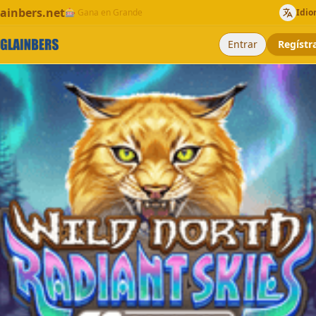
lainbers.net
🎰 Gana en Grande
Idiom
Entrar
Regístr