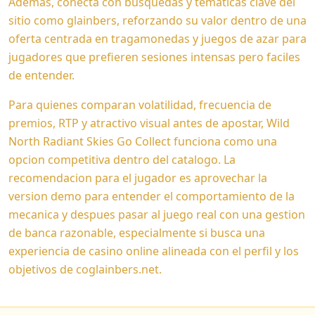
Ademas, conecta con busquedas y tematicas clave del
sitio como glainbers, reforzando su valor dentro de una
oferta centrada en tragamonedas y juegos de azar para
jugadores que prefieren sesiones intensas pero faciles
de entender.
Para quienes comparan volatilidad, frecuencia de
premios, RTP y atractivo visual antes de apostar, Wild
North Radiant Skies Go Collect funciona como una
opcion competitiva dentro del catalogo. La
recomendacion para el jugador es aprovechar la
version demo para entender el comportamiento de la
mecanica y despues pasar al juego real con una gestion
de banca razonable, especialmente si busca una
experiencia de casino online alineada con el perfil y los
objetivos de coglainbers.net.