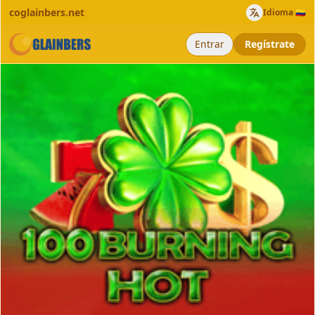
coglainbers.net
Idioma 🇨🇴
Entrar
Regístrate