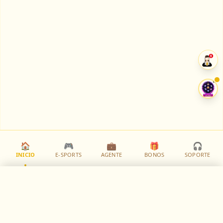
🏠
🎮
💼
🎁
🎧
INICIO
E-SPORTS
AGENTE
BONOS
SOPORTE
✕
Select Language
🇨🇴
✓
Colombia